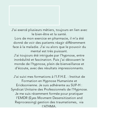
J'ai exercé plusieurs métiers, toujours en lien avec
le bien-être et la santé.
Lors de mon exercice en pharmacie, il m'a été
donné de voir des patients réagir différemment
face à la maladie. J'ai vu alors que le pouvoir du
mental est très puissant.
J'ai toujours été intriguée par l'hypnose, entre
incrédulité et fascination. Puis j'ai découvert le
monde de l'hypnose, plein de bienveillance et
d'écoute, avec des résultats impressionnants.
J'ai suivi mes formations à l'I.F.H.E. : Institut de
Formation en Hypnose Humaniste et
Ericksonienne. Je suis adhérente au SUP-H :
Syndicat Unitaire des Professionnels de l'Hypnose.
Je me suis récemment formée pour pratiquer
l'EMDR (Eyes Movment Desensitization and
Reprocessing) gestion des traumatismes, via
l'ATHMA.
Je me suis lancée, et les résultats obtenus avec
mes patients ne cessent de me conforter dans mon
choix.
L’éthique et le secret professionnel ont toujours