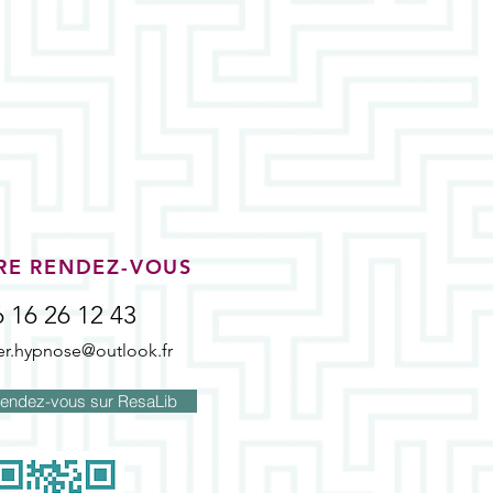
RE RENDEZ-VOUS
6 16 26 12 43
ier.hypnose@outlook.fr
rendez-vous sur ResaLib