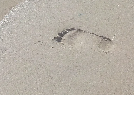
Sur RDV
06 16 26 1
2 43
ichevalier.hypnose@outlook.fr
Sur Res
aLib.fr