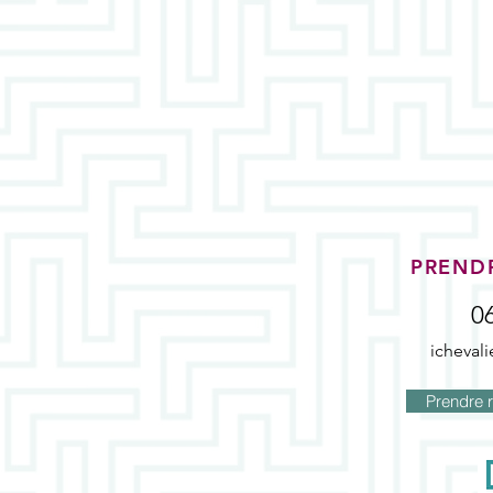
PREND
0
icheval
Prendre 