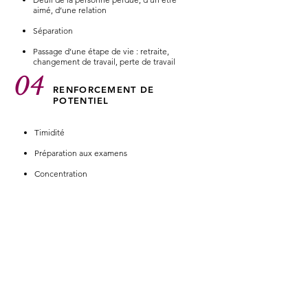
aimé, d’une relation
Séparation
Passage d’une étape de vie : retraite,
changement de travail, perte de travail
04
RENFORCEMENT DE
POTENTIEL
Timidité
Préparation aux examens
Concentration
Mémoire
Difficultés scolaires
05
SANTÉ
Gestion de la douleur
Accompagnement de traitement