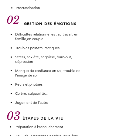
Procrastination
02
GESTION DES ÉMOTIONS
Difficultés relationnelles : au travail, en
famille,en couple
Troubles post-traumatiques
Stress, anxiété, angoisse, burn-out
,
dépression
Manque de confiance en soi, trouble de
l'image de soi
Peurs et phobies
Colère, culpabilité...
Jugement de l’autre
03
ÉTAPES DE LA VIE
Préparation à l'accouchement
Deuil de la personne perdue, d'un être